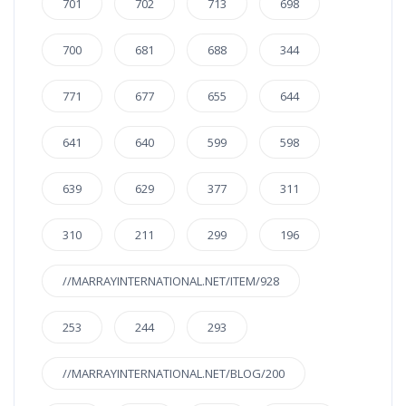
701
702
713
698
700
681
688
344
771
677
655
644
641
640
599
598
639
629
377
311
310
211
299
196
//MARRAYINTERNATIONAL.NET/ITEM/928
253
244
293
//MARRAYINTERNATIONAL.NET/BLOG/200