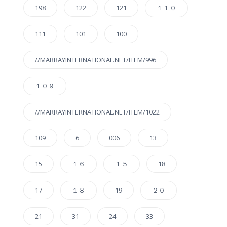
198
122
121
１１０
111
101
100
//MARRAYINTERNATIONAL.NET/ITEM/996
１０９
//MARRAYINTERNATIONAL.NET/ITEM/1022
109
6
006
13
15
１６
１５
18
17
１８
19
２０
21
31
24
33