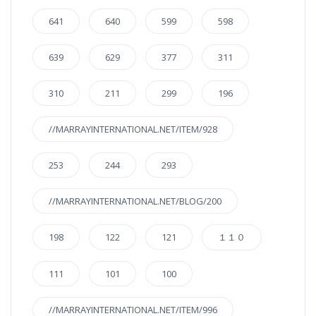
641
640
599
598
639
629
377
311
310
211
299
196
//MARRAYINTERNATIONAL.NET/ITEM/928
253
244
293
//MARRAYINTERNATIONAL.NET/BLOG/200
198
122
121
１１０
111
101
100
//MARRAYINTERNATIONAL.NET/ITEM/996