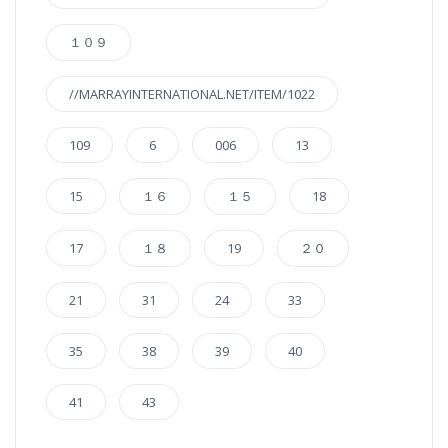
１０９
//MARRAYINTERNATIONAL.NET/ITEM/1022
109
6
006
13
15
１６
１５
18
17
１８
19
２０
21
31
24
33
35
38
39
40
41
43