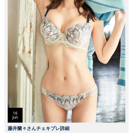
16
Jun
藤井蘭々さんチェキプレ詳細