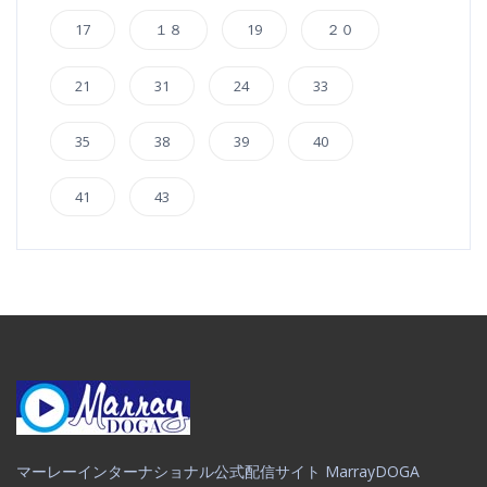
17
１８
19
２０
21
31
24
33
35
38
39
40
41
43
マーレーインターナショナル公式配信サイト MarrayDOGA