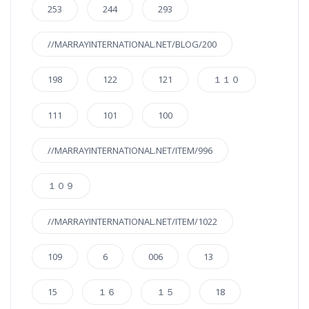
253
244
293
//MARRAYINTERNATIONAL.NET/BLOG/200
198
122
121
１１０
111
101
100
//MARRAYINTERNATIONAL.NET/ITEM/996
１０９
//MARRAYINTERNATIONAL.NET/ITEM/1022
109
6
006
13
15
１６
１５
18