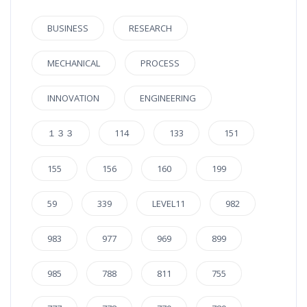
BUSINESS
RESEARCH
MECHANICAL
PROCESS
INNOVATION
ENGINEERING
１３３
114
133
151
155
156
160
199
59
339
LEVEL11
982
983
977
969
899
985
788
811
755