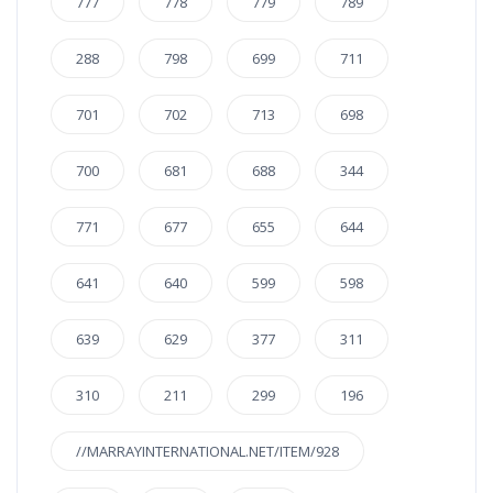
777
778
779
789
288
798
699
711
701
702
713
698
700
681
688
344
771
677
655
644
641
640
599
598
639
629
377
311
310
211
299
196
//MARRAYINTERNATIONAL.NET/ITEM/928