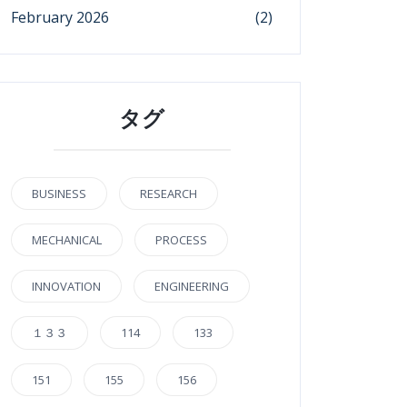
February 2026
(2)
タグ
BUSINESS
RESEARCH
MECHANICAL
PROCESS
INNOVATION
ENGINEERING
１３３
114
133
151
155
156