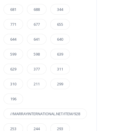
681
688
344
771
677
655
644
641
640
599
598
639
629
377
311
310
211
299
196
//MARRAYINTERNATIONAL.NET/ITEM/928
253
244
293