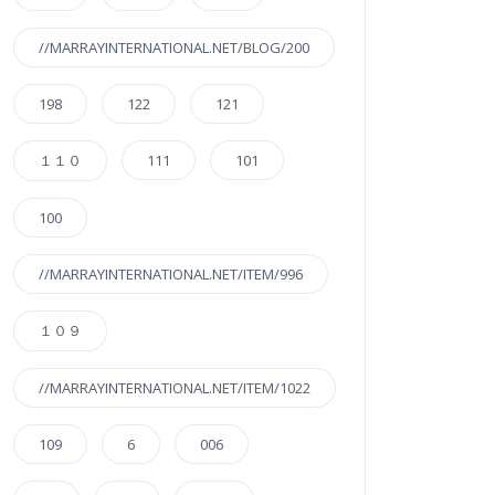
//MARRAYINTERNATIONAL.NET/BLOG/200
198
122
121
１１０
111
101
100
//MARRAYINTERNATIONAL.NET/ITEM/996
１０９
//MARRAYINTERNATIONAL.NET/ITEM/1022
109
6
006