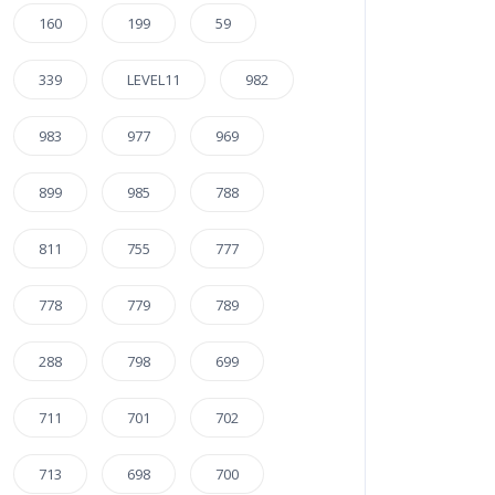
160
199
59
339
LEVEL11
982
983
977
969
899
985
788
811
755
777
778
779
789
288
798
699
711
701
702
713
698
700