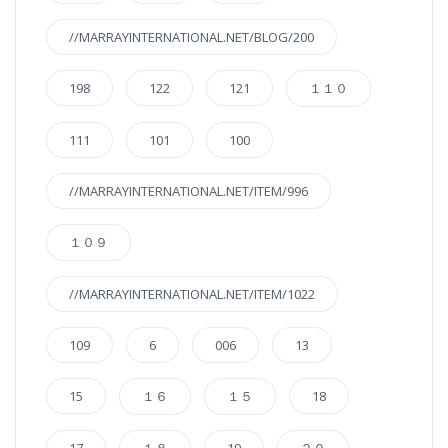
//MARRAYINTERNATIONAL.NET/BLOG/200
198
122
121
１１０
111
101
100
//MARRAYINTERNATIONAL.NET/ITEM/996
１０９
//MARRAYINTERNATIONAL.NET/ITEM/1022
109
6
006
13
15
１６
１５
18
17
１８
19
２０