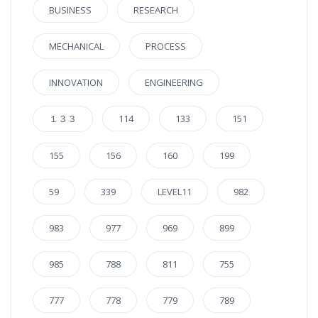
BUSINESS
RESEARCH
MECHANICAL
PROCESS
INNOVATION
ENGINEERING
１３３
114
133
151
155
156
160
199
59
339
LEVEL11
982
983
977
969
899
985
788
811
755
777
778
779
789