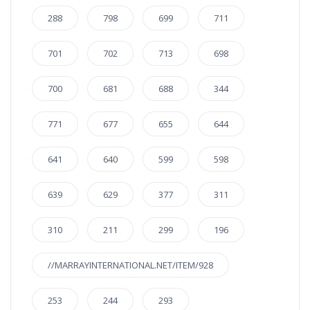
288
798
699
711
701
702
713
698
700
681
688
344
771
677
655
644
641
640
599
598
639
629
377
311
310
211
299
196
//MARRAYINTERNATIONAL.NET/ITEM/928
253
244
293