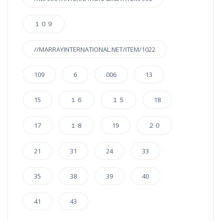
１０９
//MARRAYINTERNATIONAL.NET/ITEM/1022
109
6
006
13
15
１６
１５
18
17
１８
19
２０
21
31
24
33
35
38
39
40
41
43