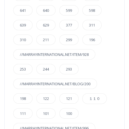
641
640
599
598
639
629
377
311
310
211
299
196
//MARRAYINTERNATIONAL.NET/ITEM/928
253
244
293
//MARRAYINTERNATIONAL.NET/BLOG/200
198
122
121
１１０
111
101
100
//MARRAYINTERNATIONAL.NET/ITEM/996