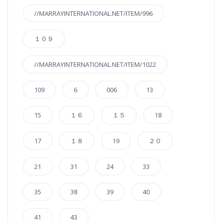
//MARRAYINTERNATIONAL.NET/ITEM/996
１０９
//MARRAYINTERNATIONAL.NET/ITEM/1022
109
6
006
13
15
１６
１５
18
17
１８
19
２０
21
31
24
33
35
38
39
40
41
43