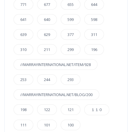
771
677
655
644
641
640
599
598
639
629
377
311
310
211
299
196
//MARRAYINTERNATIONAL.NET/ITEM/928
253
244
293
//MARRAYINTERNATIONAL.NET/BLOG/200
198
122
121
１１０
111
101
100