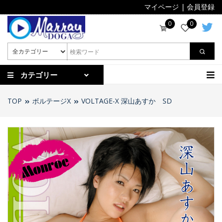
マイページ
|
会員登録
0
0
カテゴリー
TOP
ボルテージX
VOLTAGE-X 深山あすか SD