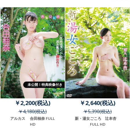
未公開！特典映像付き
￥2,200(税込)
￥2,640(税込)
￥4,180(税込)
￥5,390(税込)
アルカス 合田柚奈 FULL
新・湯女ごころ 辻本杏
HD
FULL HD