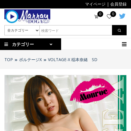
マイページ
|
会員登録
0
0
カテゴリー
TOP
ボルテージX
VOLTAGE-X 稲本奈緒 SD