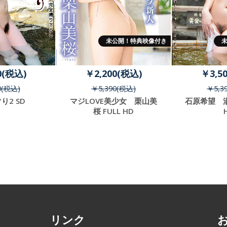
未公開！特典映像付き
0(税込)
￥2,200(税込)
￥3,5
0(税込)
￥5,390(税込)
￥5,3
り2 SD
マジLOVE美少女 栗山美
石原希望 湯
桜 FULL HD
リンク