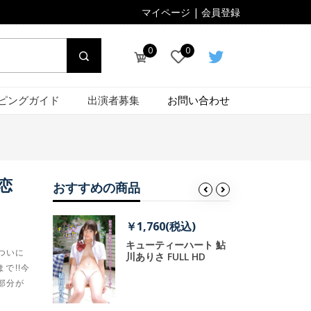
マイページ
|
会員登録
0
0
ピングガイド
出演者募集
お問い合わせ
恋
おすすめの商品
税込)
￥1,760(税込)
￥
キューティーハート 鮎
)
￥
ついに
川ありさ FULL HD
ーハート 島
で!!今
L HD
原
部分が