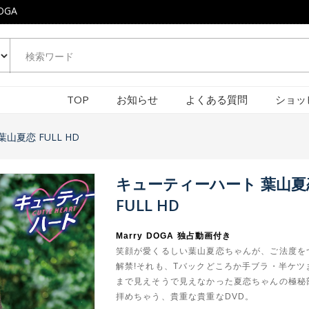
OGA
TOP
お知らせ
よくある質問
ショッ
山夏恋 FULL HD
キューティーハート 葉山夏
FULL HD
￥1,760(税込)
￥1,760(
Marry DOGA 独占動画付き
鮎
￥4,180(税込)
￥5,390(税込
笑顔が愛くるしい葉山夏恋ちゃんが、ご法度を
キューティーハート 野
キューティ
解禁!それも、Tバックどころか手ブラ・半ケツま
原亜美 FULL HD
崎奈生 FUL
まで見えそうで見えなかった夏恋ちゃんの極秘
拝めちゃう、貴重な貴重なDVD。