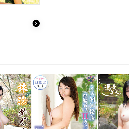
￥1,760(
￥4,180(税込
鮎
キューテ
水野もあ 2 