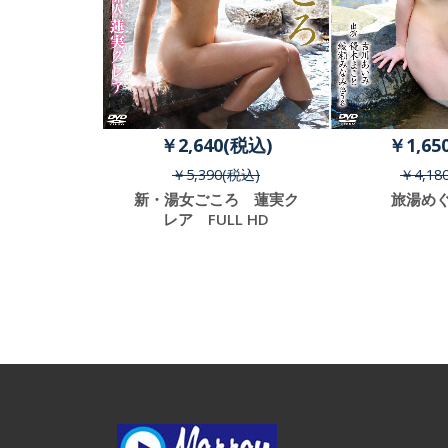
開！特典映像付き
(税込)
￥2,640(税込)
￥1,65
(税込)
￥5,390(税込)
￥4,18
ハート 島崎
新・湯女ごころ 蓮実ク
旅湯めぐ
L HD
レア FULL HD