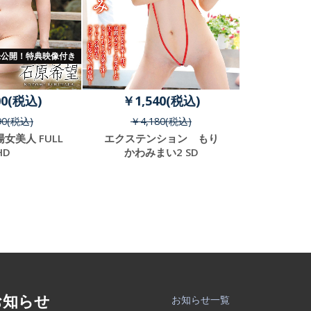
未公開！特典映像付き
00(税込)
￥1,540(税込)
￥3,
90(税込)
￥4,180(税込)
￥5,
女美人 FULL
エクステンション もり
入田真綾
HD
かわみまい2 SD
FU
お知らせ
お知らせ一覧