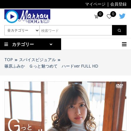
マイページ
|
会員登録
0
0
カテゴリー
TOP
スパイスビジュアル
篠原ふみか Ｇっと魅つめて ハードver FULL HD