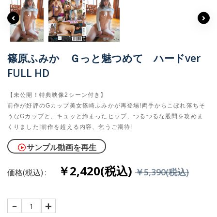
篠原ふみか Ｇっと魅つめて ハードver
FULL HD
【未公開！特典映像2シーン付き】
前作が好評のGカップ美女篠崎ふみかが再登場!両手からこぼれ落ちそ
うなGカップと、キュッと締まったヒップ、つるつるな股間を攻めま
くりました!前作を超える内容、乞うご期待!
サンプル動画を再生
￥2,420(税込)
￥5,390(税込)
価格(税込) :
1