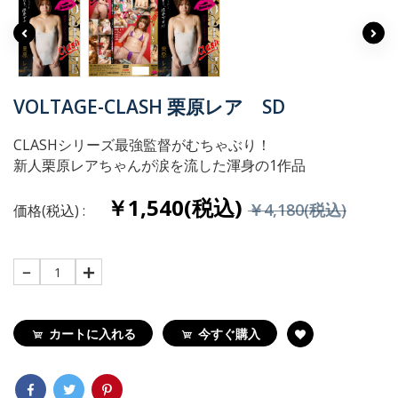
VOLTAGE-CLASH 栗原レア SD
CLASHシリーズ最強監督がむちゃぶり！
新人栗原レアちゃんが涙を流した渾身の1作品
￥1,540(税込)
￥4,180(税込)
価格(税込) :
1
カートに入れる
今すぐ購入