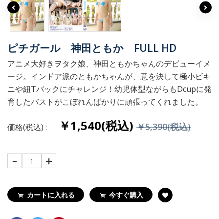
ピチガール 神田ともか FULL HD
アニメ大好きヲタク娘、神田ともかちゃんのデビューイメ
ージ。インドア派のともかちゃんが、意を決して極小ビキ
ニや紐Tバックにチャレンジ！幼児体型ながらもDcupに発
育したバストがこぼれんばかりに頑張ってくれました。
￥1,540(税込)
￥5,390(税込)
価格(税込) :
1
カートに入れる
今すぐ購入