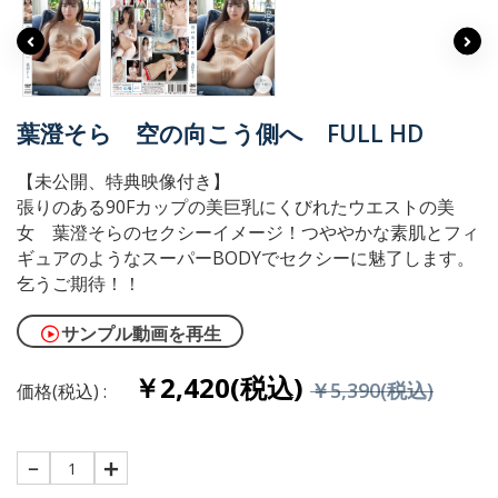
葉澄そら 空の向こう側へ FULL HD
【未公開、特典映像付き】
張りのある90Fカップの美巨乳にくびれたウエストの美
女 葉澄そらのセクシーイメージ！つややかな素肌とフィ
ギュアのようなスーパーBODYでセクシーに魅了します。
乞うご期待！！
サンプル動画を再生
￥2,420(税込)
￥5,390(税込)
価格(税込) :
1