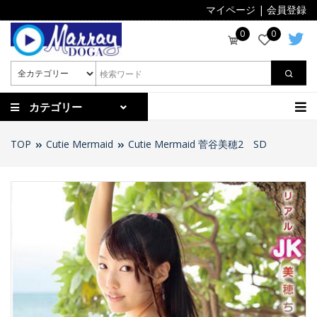
マイページ
|
会員登録
0
0
カテゴリー
TOP
Cutie Mermaid
Cutie Mermaid 菅谷美穂2 SD