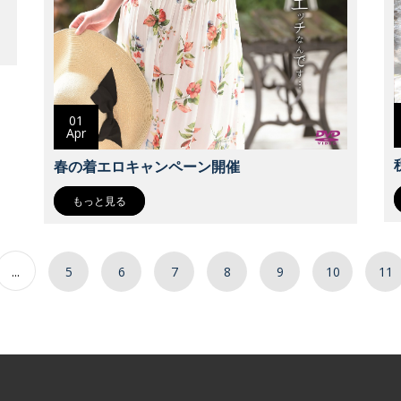
01
Apr
春の着エロキャンペーン開催
もっと見る
...
5
6
7
8
9
10
11