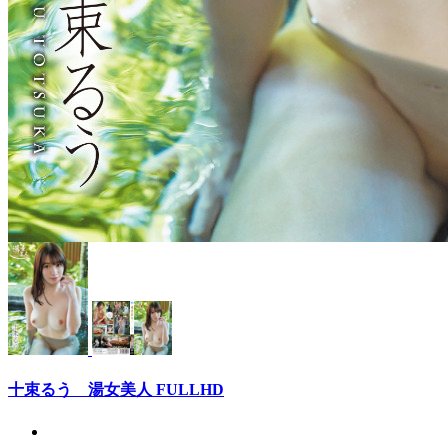
十束るう 湯女美人 FULLHD